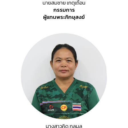
นายสมชาย เกตุเถื่อน
กรรมการ
ผู้แทน
พระภิกษุสงฆ์
นางสาวคิด กุลมล