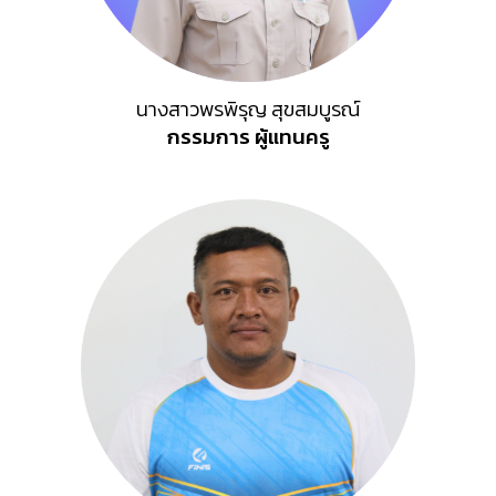
นางสาวพรพิรุญ สุขสมบูรณ์
กรรมการ
ผู้แทน
ครู