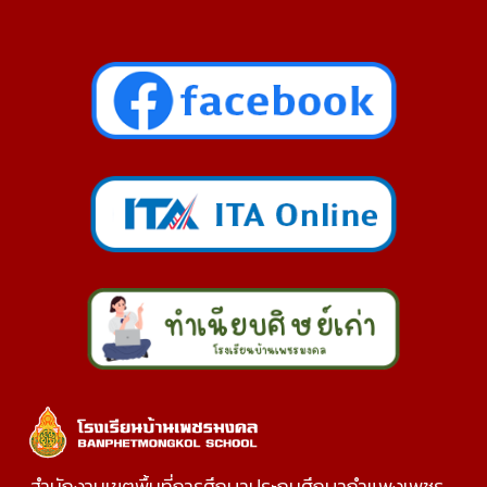
สำนักงานเขตพื้นที่การศึกษาประถมศึกษากำแพงเพชร